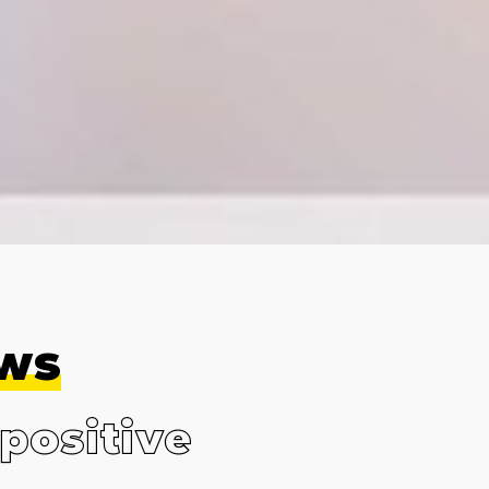
ews
 positive