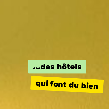
...des hôtels
qui font du bien