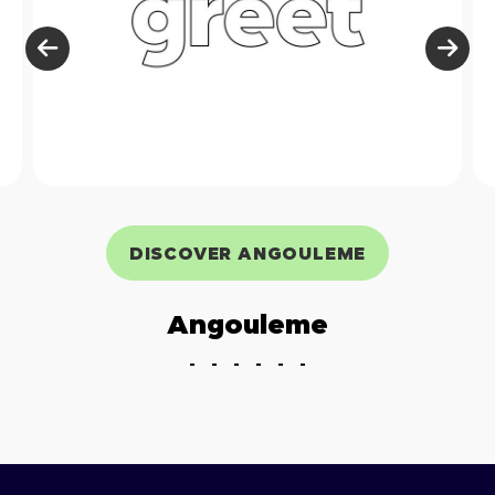
Image précédente
Ima
DISCOVER ANGOULEME
Angouleme